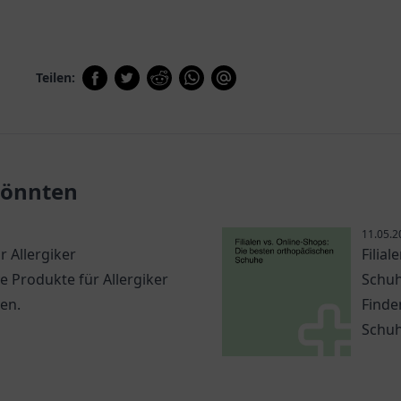
Teilen:
 könnten
11.05.2
 Allergiker
Filia
e Produkte für Allergiker
Schu
en.
Finde
Schuh