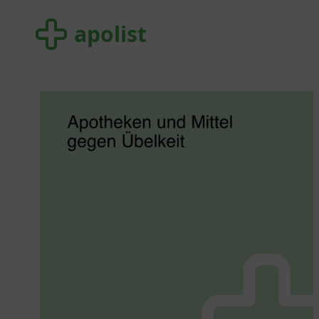
apolist
apolist