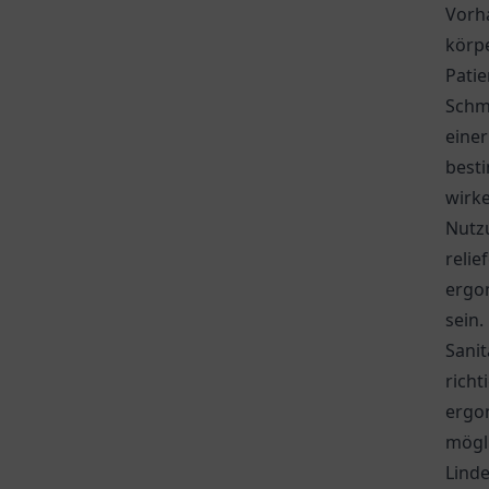
Vorh
körp
Patie
Schm
einer
besti
wirke
Nutz
reli
ergon
sein.
Sani
richt
ergo
mögli
Lind