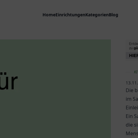
Home
Einrichtungen
Kategorien
Blog
KI
13.11
Die b
im S
Einle
Ein S
die s
Mens