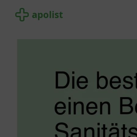
apolist
apolist