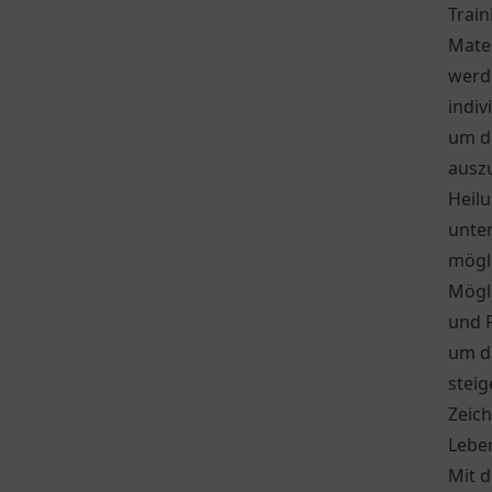
Train
Mate
werde
indiv
um d
ausz
Heil
unter
mögl
Mögli
und 
um di
steig
Zeich
Lebe
Mit d