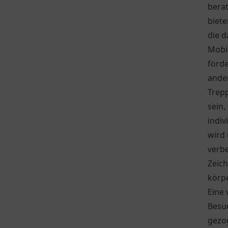
berat
biete
die d
Mobil
förde
ander
Trepp
sein,
indiv
wird 
verbe
Zeic
körp
Eine 
Besu
gezo