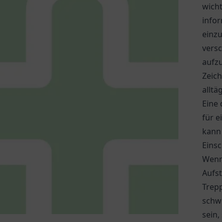
wicht
infor
einz
vers
aufz
Zeich
alltä
Eine
für e
kann
Einsc
Wenn 
Aufs
Trep
schw
sein