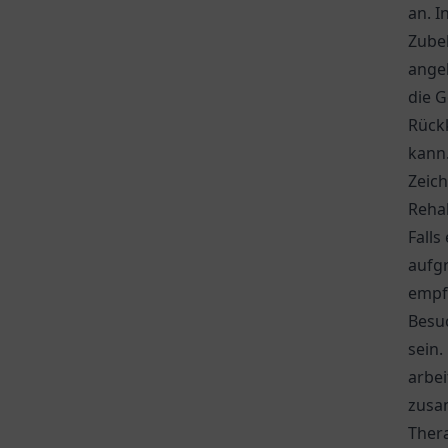
an. I
Zubeh
ange
die G
Rückk
kann
Zeich
Rehab
Fall
aufgr
empfe
Besuc
sein.
arbei
zusam
Thera