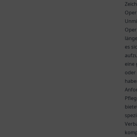
Zeich
Oper
Unmit
Oper
läng
es si
aufzu
eine
oder 
habe
Anfo
Pfleg
biete
spezi
Verb
komp