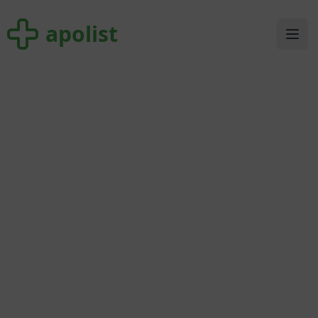
apolist
apolist
Ope