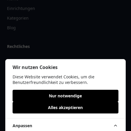
Einrichtungen
Kategorien
Blog
Rechtliches
Impressum
Wir nutzen Cookies
Datenschutz
Diese Website verwendet Cookies, um die
Kontakt
Benutzerfreundlichkeit zu verbessern.
Nur notwendige
Alles akzeptieren
© 2026 apolist.de | Alle Rechte vorbehalten | * =
Affiliate-Links /
Werbe-Links
Anpassen
Cookie Einwilligung anpassen