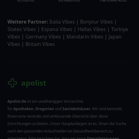
Weitere Partner:
Italia Vibes
|
Bonjour Vibes
|
States Vibes
|
Espana Vibes
|
Hellas Vibes
|
Türkiye
Vibes
|
Germany Vibes
|
Mandarin Vibes
|
Japan
Vibes
|
Britain Vibes
apolist
Apolist.de
ist ein unabhängiges Verzeichnis
für
Apotheken
,
Drogerien
und
Sanitätshäuser
. Wir sind bestrebt,
Ihnen eine neutrale und umfassende Übersicht über diese
Einrichtungen zu bieten. Unser Hauptanliegen ist es, Ihnen die Suche
nach den passenden Anlaufstellen im Gesundheitsbereich zu
erleichtern. Bitte beachten Sie, dass wir keine
Dienstleistungen
,