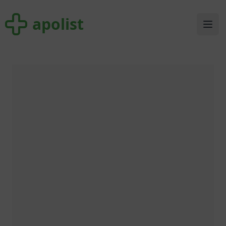
apolist
apolist
Ope