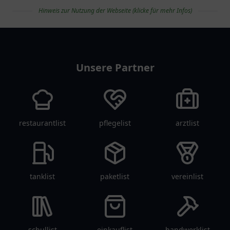
Hinweis zur Nutzung der Webseite (klicke für mehr Infos)
apolist
Unsere Partner
restaurantlist
pflegelist
arztlist
tanklist
paketlist
vereinlist
schullist
einkauflist
handwerklist