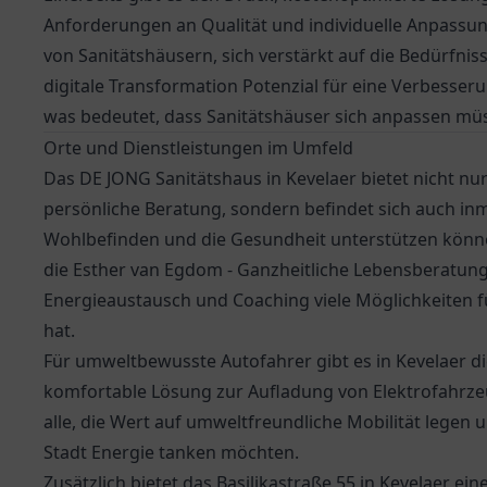
Anforderungen an Qualität und individuelle Anpassu
von Sanitätshäusern, sich verstärkt auf die Bedürfnisse
digitale Transformation Potenzial für eine Verbesse
was bedeutet, dass Sanitätshäuser sich anpassen mü
Orte und Dienstleistungen im Umfeld
Das DE JONG Sanitätshaus in Kevelaer bietet nicht n
persönliche Beratung, sondern befindet sich auch inmi
Wohlbefinden und die Gesundheit unterstützen können
die Esther van Egdom - Ganzheitliche Lebensberatung,
Energieaustausch und Coaching viele Möglichkeiten fü
hat.
Für umweltbewusste Autofahrer gibt es in Kevelaer d
komfortable Lösung zur Aufladung von Elektrofahrzeug
alle, die Wert auf umweltfreundliche Mobilität legen 
Stadt Energie tanken möchten.
Zusätzlich bietet das
Basilikastraße 55
in Kevelaer eine