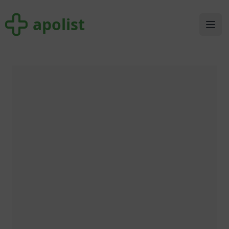
apolist
apolist
Ope