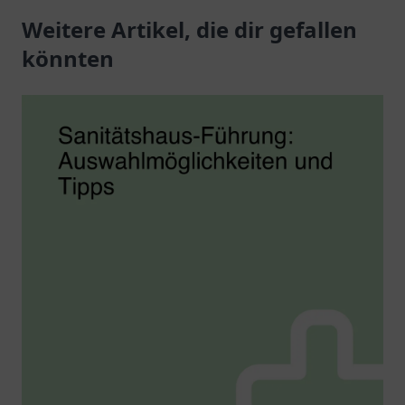
Beratung für Ihr
Weitere Artikel, die dir gefallen
Gesundheitsberatung
Wohlbefinden.
und ein breites Angebot
könnten
an Produkten.