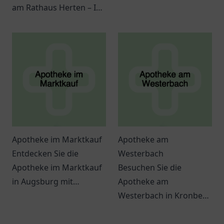
am Rathaus Herten – Ihr
Gesundheitslösungen,
Ansprechpartner für
professionelle Beratung
Gesundheit, Beratung
und hochwertige
und eine Vielzahl an
Hilfsmittel.
Gesundheitsprodukten.
Apotheke im Marktkauf
Apotheke am
Entdecken Sie die
Westerbach
Apotheke im Marktkauf
Besuchen Sie die
in Augsburg mit
Apotheke am
vielfältigen
Westerbach in Kronberg
Gesundheitsprodukten
im Taunus für
und individueller
umfassende