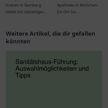
Kranen in Bamberg
Apotheke in München.
bietet ein vielseitiges
Ein Ort für
Angebot an
Gesundheitsbewusste
Gesundheitsdiensten
mit individueller
und eine freundliche
Weitere Artikel, die dir gefallen
Beratung und breiter
Atmosphäre.
Produktpalette.
könnten