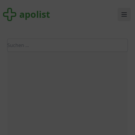
apolist
apolist
Ope