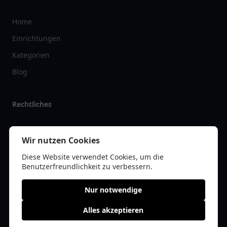
Home
Einrichtungen
Kategorien
Blog
Rechtliches
Impressum
Wir nutzen Cookies
Datenschutz
Diese Website verwendet Cookies, um die
Kontakt
Benutzerfreundlichkeit zu verbessern.
Nur notwendige
Alles akzeptieren
© 2026 apolist.de | Alle Rechte vorbehalten | * =
Affiliate-Links /