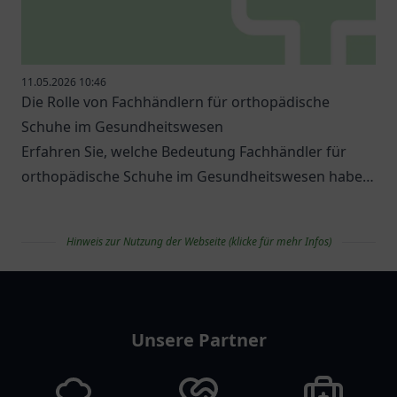
11.05.2026 10:46
Die Rolle von Fachhändlern für orthopädische
Schuhe im Gesundheitswesen
Erfahren Sie, welche Bedeutung Fachhändler für
orthopädische Schuhe im Gesundheitswesen haben
und welche Optionen es gibt.
Hinweis zur Nutzung der Webseite (klicke für mehr Infos)
apolist
Unsere Partner