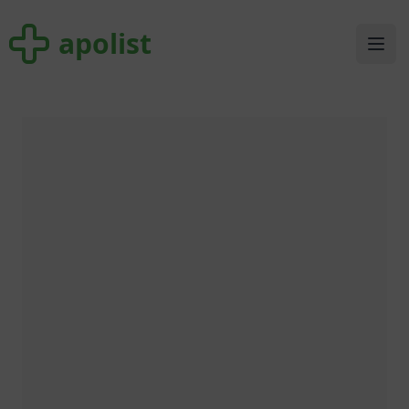
apolist
apolist
Ope