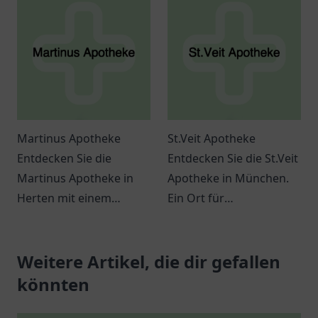
zum Verweilen und
Produktsortiment für
Genießen.
Ihre Gesundheit.
Martinus Apotheke
St.Veit Apotheke
Entdecken Sie die
Entdecken Sie die St.Veit
Martinus Apotheke in
Apotheke in München.
Herten mit einem
Ein Ort für
breiten Angebot an
Gesundheitsbewusste
Gesundheitsprodukten
mit individueller
und individueller
Weitere Artikel, die dir gefallen
Beratung und breiter
Beratung.
Produktpalette.
könnten