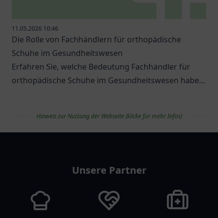
11.05.2026 10:46
Die Rolle von Fachhändlern für orthopädische
Schuhe im Gesundheitswesen
Erfahren Sie, welche Bedeutung Fachhändler für
orthopädische Schuhe im Gesundheitswesen haben
und welche Optionen es gibt.
Hinweis zur Nutzung der Webseite (klicke für mehr Infos)
apolist
Unsere Partner