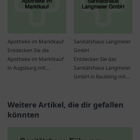
Atmosphäre.
Apotheke im Marktkauf
Sanitätshaus Langmeier
Entdecken Sie die
GmbH
Apotheke im Marktkauf
Entdecken Sie das
in Augsburg mit
Sanitätshaus Langmeier
vielfältigen
GmbH in Raubling mit
Gesundheitsprodukten
einer Vielzahl an
und individueller
Gesundheitsprodukten
Beratung für Ihr
Weitere Artikel, die dir gefallen
und individueller
Wohlbefinden.
Beratung.
könnten