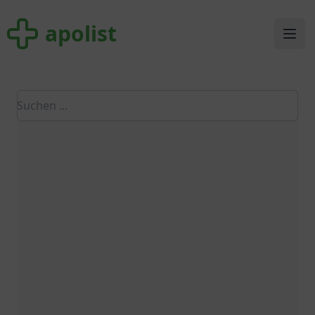
apolist
apolist
Ope