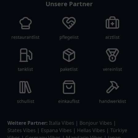
Unsere Partner
restaurantlist
pflegelist
arztlist
tanklist
paketlist
vereinlist
schullist
einkauflist
handwerklist
Weitere Partner:
Italia Vibes
|
Bonjour Vibes
|
States Vibes
|
Espana Vibes
|
Hellas Vibes
|
Türkiye
Vibes
|
Germany Vibes
|
Mandarin Vibes
|
Japan