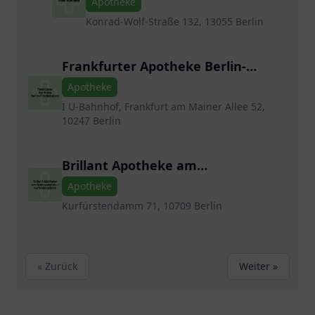
Apotheke
Konrad-Wolf-Straße 132, 13055 Berlin
Frankfurter Apotheke Berlin-
Friedrichshain
Apotheke
I U-Bahnhof, Frankfurt am Mainer Allee 52,
10247 Berlin
Brillant Apotheke am
Adenauerplatz / Kurfürstendamm
Apotheke
Kurfürstendamm 71, 10709 Berlin
« Zurück
Weiter »