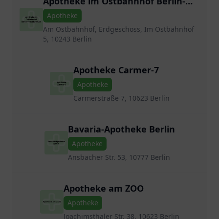
Apotheke im Ostbahnhof Berlin-
Friedrichshain
Apotheke
Am Ostbahnhof, Erdgeschoss, Im Ostbahnhof
5, 10243 Berlin
Apotheke Carmer-7
Apotheke
Carmerstraße 7, 10623 Berlin
Bavaria-Apotheke Berlin
Apotheke
Ansbacher Str. 53, 10777 Berlin
Apotheke am ZOO
Apotheke
Joachimsthaler Str. 38, 10623 Berlin