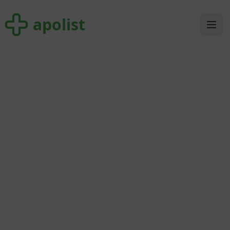
apolist
apolist
Ope