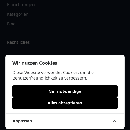
Einrichtungen
Kategorien
Blog
Rechtliches
Impressum
Wir nutzen Cookies
Datenschutz
Diese Website verwendet Cookies, um die
Kontakt
Benutzerfreundlichkeit zu verbessern.
Nur notwendige
Alles akzeptieren
© 2026 apolist.de | Alle Rechte vorbehalten | * =
Affiliate-Links /
Werbe-Links
Anpassen
Cookie Einwilligung anpassen