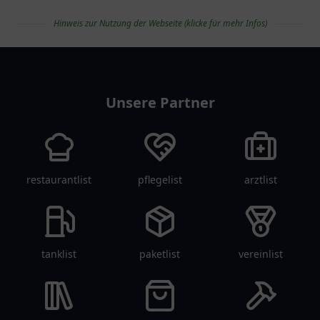
Hinweis zur Nutzung der Webseite (klicke für mehr Infos)
apolist
Unsere Partner
restaurantlist
pflegelist
arztlist
tanklist
paketlist
vereinlist