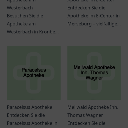
Westerbach
Entdecken Sie die
Besuchen Sie die
Apotheke im E-Center in
Apotheke am
Merseburg – vielfältige
Westerbach in Kronberg
Dienstleistungen und
im Taunus für
eine angenehme
umfassende
Atmosphäre erwarten
Gesundheitsberatung
Sie.
und ein breites Angebot
an Produkten.
Paracelsus Apotheke
Meilwald Apotheke Inh.
Entdecken Sie die
Thomas Wagner
Paracelsus Apotheke in
Entdecken Sie die