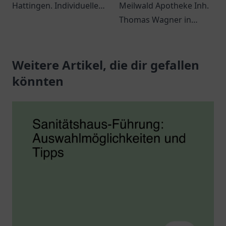
Hattingen. Individuelle
Meilwald Apotheke Inh.
Beratung und vielfältige
Thomas Wagner in
Gesundheitsprodukte
Erlangen für
erwarten Sie in
kompetente Beratung
freundlicher
Weitere Artikel, die dir gefallen
und ein breites Angebot
Atmosphäre.
an
könnten
Gesundheitsprodukten.