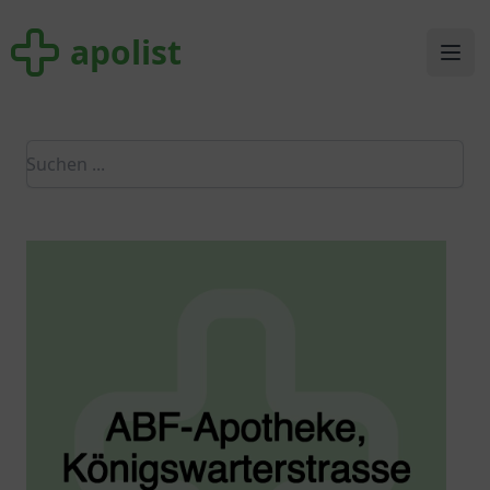
apolist
apolist
Ope