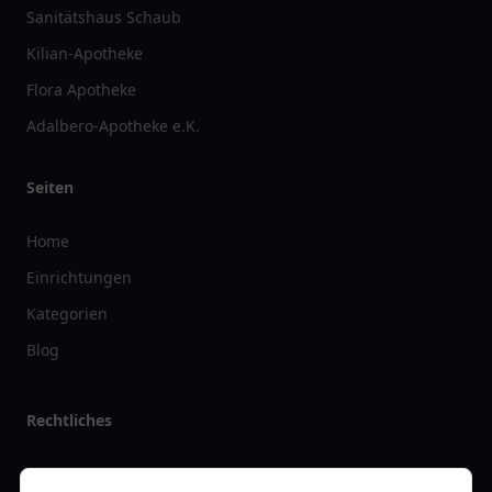
Sanitätshaus Schaub
Kilian-Apotheke
Flora Apotheke
Adalbero-Apotheke e.K.
Seiten
Home
Einrichtungen
Kategorien
Blog
Rechtliches
Impressum