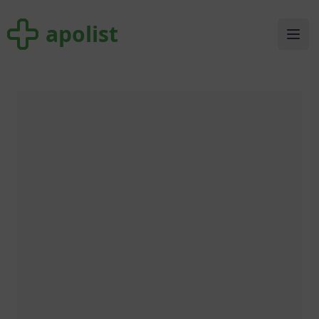
apolist
apolist
Ope