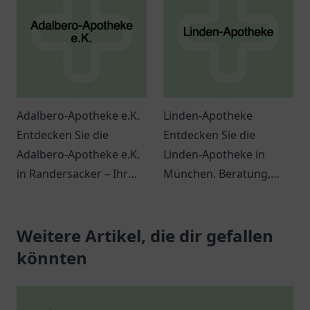
Sie.
Beratung.
Adalbero-Apotheke e.K.
Linden-Apotheke
Entdecken Sie die
Entdecken Sie die
Adalbero-Apotheke e.K.
Linden-Apotheke in
in Randersacker – Ihr
München. Beratung,
Ort für
Medikamente und
Gesundheitsprodukte
Pflegeprodukte für Ihr
und persönliche
Weitere Artikel, die dir gefallen
Wohlbefinden.
Beratung.
Besuchen Sie uns!
könnten