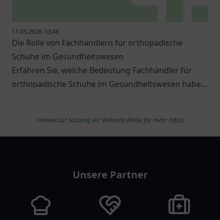
11.05.2026 10:46
Die Rolle von Fachhändlern für orthopädische
Schuhe im Gesundheitswesen
Erfahren Sie, welche Bedeutung Fachhändler für
orthopädische Schuhe im Gesundheitswesen haben
und welche Optionen es gibt.
Hinweis zur Nutzung der Webseite (klicke für mehr Infos)
apolist
Unsere Partner