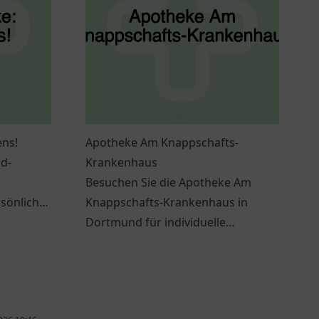
ens!
Apotheke Am Knappschafts-
d-
Krankenhaus
Besuchen Sie die Apotheke Am
sönliche
Knappschafts-Krankenhaus in
ende
Dortmund für individuelle
vorbei!
Gesundheitsberatung und eine
große Auswahl an Arzneimitteln.