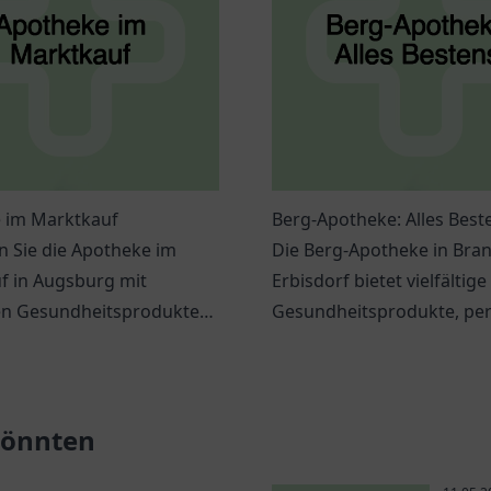
 im Marktkauf
Berg-Apotheke: Alles Best
n Sie die Apotheke im
Die Berg-Apotheke in Bran
f in Augsburg mit
Erbisdorf bietet vielfältige
gen Gesundheitsprodukten
Gesundheitsprodukte, per
idueller Beratung für Ihr
Beratung und eine einlad
nden.
Atmosphäre. Kommen Sie 
 könnten