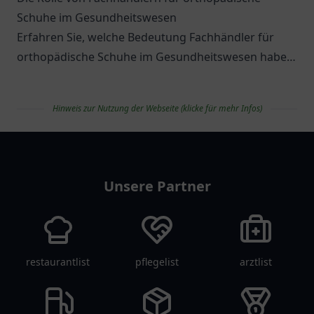
Schuhe im Gesundheitswesen
Erfahren Sie, welche Bedeutung Fachhändler für
orthopädische Schuhe im Gesundheitswesen haben
und welche Optionen es gibt.
Hinweis zur Nutzung der Webseite (klicke für mehr Infos)
apolist
Unsere Partner
restaurantlist
pflegelist
arztlist