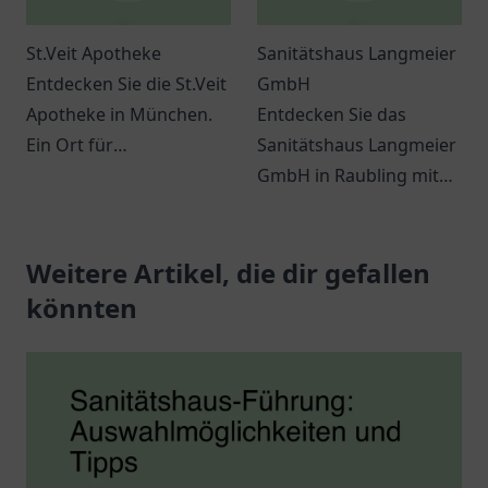
St.Veit Apotheke
Sanitätshaus Langmeier
Entdecken Sie die St.Veit
GmbH
Apotheke in München.
Entdecken Sie das
Ein Ort für
Sanitätshaus Langmeier
Gesundheitsbewusste
GmbH in Raubling mit
mit individueller
einer Vielzahl an
Beratung und breiter
Gesundheitsprodukten
Produktpalette.
Weitere Artikel, die dir gefallen
und individueller
Beratung.
könnten