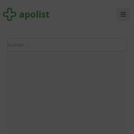
apolist
apolist
Ope