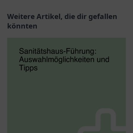
Gesundheitsprodukten
Pflegeprodukte für Ihr
und individueller
Weitere Artikel, die dir gefallen
Wohlbefinden.
Beratung.
Besuchen Sie uns!
könnten