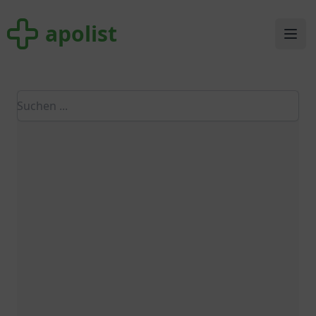
apolist
apolist
Ope