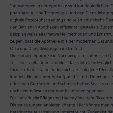
Innovationen in der Apotheke sind kontinuierlich im F
pharmazeutische Technologie und den Dienstleistun
digitale Rezeptübertragung und telemedizinische Die
den Betrieb in Apotheken effizienter gestalten. Zud
beispielsweise alternative Heilmethoden und Ernähr
zeigen, dass die Apotheke in einer modernen Gesundh
Orte und Dienstleistungen im Umfeld
Die Einhorn Apotheke in Nürnberg ist nicht nur ein 
Teil eines vielfältigen Umfelds, das zahlreiche Möglic
fördern. In der Nähe finden sich verschiedene Dienst
können. Ein beliebter Anlaufpunkt ist das
Finnegan's 
erlesenen Getränken und schmackhaften Snacks zu erle
nach einem Besuch der Apotheke zu entspannen.
Für individuelle Pflege und Haarstyling steht Riccardo d
Dienstleistungen anbieten könnte. Hier könnte man m
persönliche Ausstrahlung unterstreicht. Zudem ist d