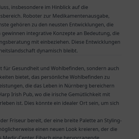
luss, insbesondere im Hinblick auf die
gsbereich. Roboter zur Medikamentenausgabe,
nste gehören zu den neusten Entwicklungen, die
em gewinnen integrative Konzepte an Bedeutung, die
ungsberatung mit einbeziehen. Diese Entwicklungen
eitslandschaft dynamisch bleibt.
Ort für Gesundheit und Wohlbefinden, sondern auch
hkeiten bietet, das persönliche Wohlbefinden zu
leistungen, die das Leben in Nürnberg bereichern
Harp Irish Pub
, wo die irische Gemütlichkeit mit
ben ist. Dies könnte ein idealer Ort sein, um sich
er Friseur bereit, der eine breite Palette an Styling-
öglicherweise einen neuen Look kreieren, der die
as
Medic-Center Eibach
eine hervorragende