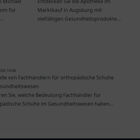
n Michael
Entdecken Sie die Apotheke im
eim für
Marktkauf in Augsburg mit
vielfältigen Gesundheitsprodukten
odukte.
und individueller Beratung für Ihr
Wohlbefinden.
026 10:46
olle von Fachhändlern für orthopädische Schuhe
esundheitswesen
ren Sie, welche Bedeutung Fachhändler für
pädische Schuhe im Gesundheitswesen haben
elche Optionen es gibt.