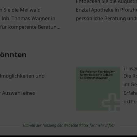
Entdecken Sie die Augusti
 Sie die Meilwald
Enztal Apotheke in Pforzh
 Inh. Thomas Wagner in
persönliche Beratung und
 für kompetente Beratung
vielfältige Gesundheitspr
reites Angebot an
itsprodukten.
 könnten
11.05.2
lmöglichkeiten und
Die R
im G
er Auswahl eines
Erfah
ortho
und w
Hinweis zur Nutzung der Webseite (klicke für mehr Infos)