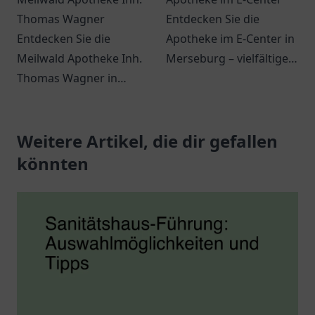
Thomas Wagner
Entdecken Sie die
Entdecken Sie die
Apotheke im E-Center in
Meilwald Apotheke Inh.
Merseburg – vielfältige
Thomas Wagner in
Dienstleistungen und
Erlangen für
eine angenehme
kompetente Beratung
Atmosphäre erwarten
und ein breites Angebot
Weitere Artikel, die dir gefallen
Sie.
an
könnten
Gesundheitsprodukten.