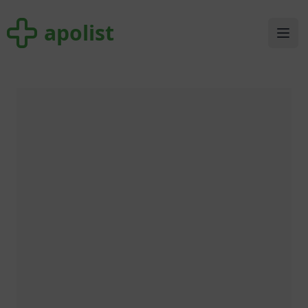
apolist
apolist
Ope