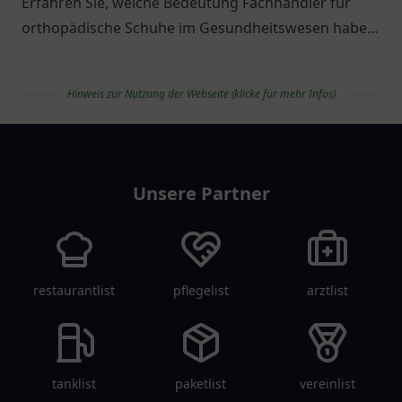
Erfahren Sie, welche Bedeutung Fachhändler für
orthopädische Schuhe im Gesundheitswesen haben
und welche Optionen es gibt.
Hinweis zur Nutzung der Webseite (klicke für mehr Infos)
apolist
Unsere Partner
restaurantlist
pflegelist
arztlist
tanklist
paketlist
vereinlist