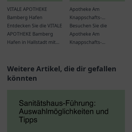
VITALE APOTHEKE
Apotheke Am
Bamberg Hafen
Knappschafts-
Entdecken Sie die VITALE
Krankenhaus
Besuchen Sie die
APOTHEKE Bamberg
Apotheke Am
Hafen in Hallstadt mit
Knappschafts-
ihrem breiten Sortiment
Krankenhaus in
an
Dortmund für
Gesundheitsprodukten
Weitere Artikel, die dir gefallen
individuelle
und individueller
Gesundheitsberatung
könnten
Beratung.
und eine große Auswahl
an Arzneimitteln.