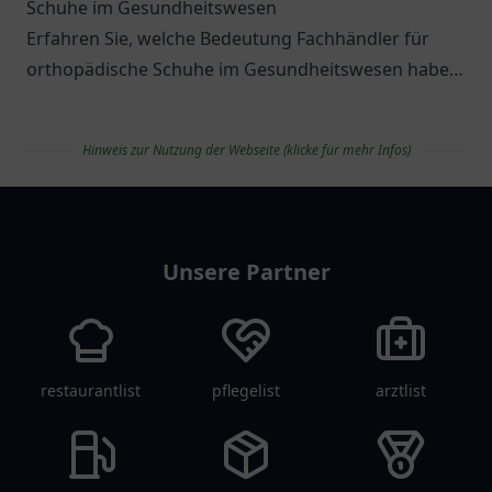
Schuhe im Gesundheitswesen
Erfahren Sie, welche Bedeutung Fachhändler für
orthopädische Schuhe im Gesundheitswesen haben
und welche Optionen es gibt.
Hinweis zur Nutzung der Webseite (klicke für mehr Infos)
apolist
Unsere Partner
restaurantlist
pflegelist
arztlist