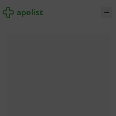
apolist
apolist
Ope