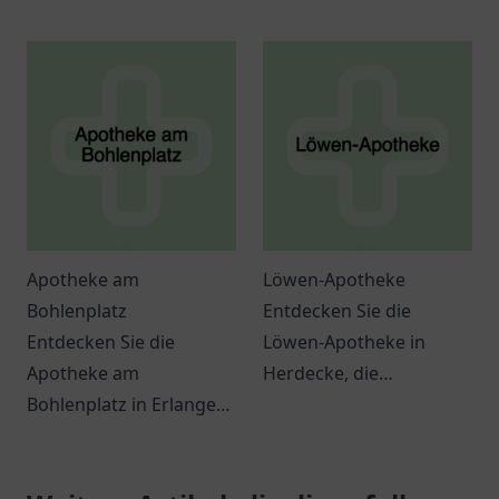
vielfältigen
vielfältigen Produkten
Gesundheitsprodukten
und freundlichen
und individueller
Beratungsangeboten
Beratung für Ihr
für Ihre Gesundheit.
Wohlbefinden.
Apotheke am
Löwen-Apotheke
Bohlenplatz
Entdecken Sie die
Entdecken Sie die
Löwen-Apotheke in
Apotheke am
Herdecke, die
Bohlenplatz in Erlangen!
möglicherweise eine
Individuelle Beratung
Vielzahl von
und hochwertige
Gesundheitsdienstleistung
Produkte für Ihre
und -produkten bietet.