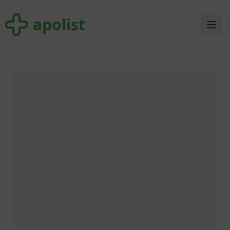
apolist
apolist
Ope