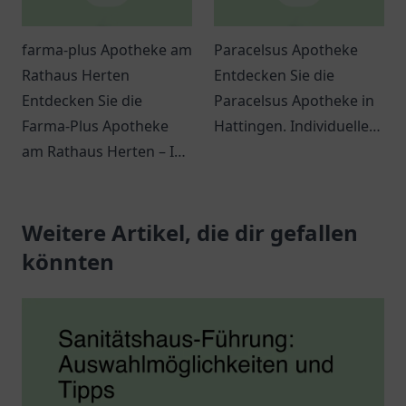
farma-plus Apotheke am
Paracelsus Apotheke
Rathaus Herten
Entdecken Sie die
Entdecken Sie die
Paracelsus Apotheke in
Farma-Plus Apotheke
Hattingen. Individuelle
am Rathaus Herten – Ihr
Beratung und vielfältige
Ansprechpartner für
Gesundheitsprodukte
Gesundheit, Beratung
erwarten Sie in
und eine Vielzahl an
Weitere Artikel, die dir gefallen
freundlicher
Gesundheitsprodukten.
Atmosphäre.
könnten