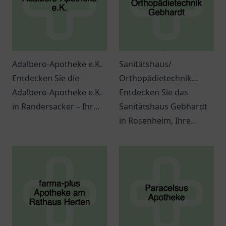
Adalbero-Apotheke e.K.
Sanitätshaus/
Entdecken Sie die
Orthopädietechnik
Adalbero-Apotheke e.K.
Gebhardt
Entdecken Sie das
in Randersacker – Ihr
Sanitätshaus Gebhardt
Ort für
in Rosenheim, Ihre
Gesundheitsprodukte
Anlaufstelle für
und persönliche
orthopädische Produkte
Beratung.
und Sanitätsartikel.