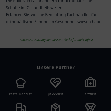
Die Rolle von Fachhändlern für orthopädische
Schuhe im Gesundheitswesen
Erfahren Sie, welche Bedeutung Fachhändler für
orthopädische Schuhe im Gesundheitswesen haben
und welche Optionen es gibt.
Hinweis zur Nutzung der Webseite (klicke für mehr Infos)
apolist
Unsere Partner
restaurantlist
pflegelist
arztlist