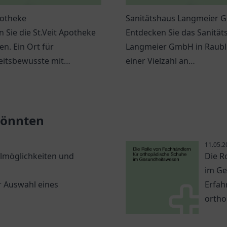
potheke
Sanitätshaus Langmeier
 Sie die St.Veit Apotheke
Entdecken Sie das Sanität
n. Ein Ort für
Langmeier GmbH in Raubl
itsbewusste mit
einer Vielzahl an
ller Beratung und breiter
Gesundheitsprodukten u
lette.
individueller Beratung.
 könnten
11.05.2
lmöglichkeiten und
Die R
im G
er Auswahl eines
Erfah
ortho
und w