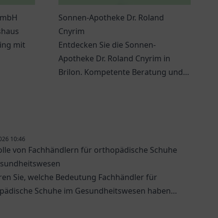
 GmbH
Sonnen-Apotheke Dr. Roland
shaus
Cnyrim
ing mit
Entdecken Sie die Sonnen-
Apotheke Dr. Roland Cnyrim in
nd
Brilon. Kompetente Beratung und
ein breites Produktsortiment für
Ihre Gesundheit.
026 10:46
olle von Fachhändlern für orthopädische Schuhe
esundheitswesen
ren Sie, welche Bedeutung Fachhändler für
pädische Schuhe im Gesundheitswesen haben
elche Optionen es gibt.