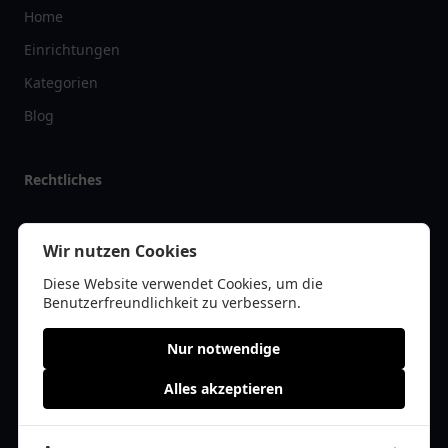
Home
Einrichtungen
Kategorien
Blog
Rechtliches
Impressum
Wir nutzen Cookies
Datenschutz
Diese Website verwendet Cookies, um die
Kontakt
Benutzerfreundlichkeit zu verbessern.
Nur notwendige
Alles akzeptieren
© 2026 apolist.de | Alle Rechte vorbehalten | * =
Affiliate-Links /
Werbe-Links