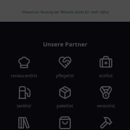
Hinweis zur Nutzung der Webseite (klicke für mehr Infos)
apolist
Unsere Partner
restaurantlist
pflegelist
arztlist
tanklist
paketlist
vereinlist