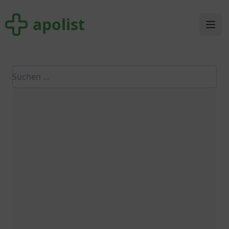
apolist
apolist
Ope