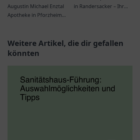
Augustin Michael Enztal
in Randersacker – Ihr
Apotheke in Pforzheim
Ort für
für persönliche
Gesundheitsprodukte
Beratung und vielfältige
und persönliche
Gesundheitsprodukte.
Weitere Artikel, die dir gefallen
Beratung.
könnten