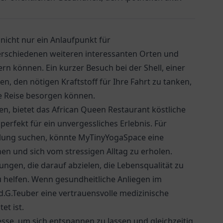
nicht nur ein Anlaufpunkt für
rschiedenen weiteren interessanten Orten und
chern können. Ein kurzer Besuch bei der
Shell
, einer
n, den nötigen Kraftstoff für Ihre Fahrt zu tanken,
re Reise besorgen können.
n, bietet das
African Queen Restaurant
köstliche
erfekt für ein unvergessliches Erlebnis. Für
klung suchen, könnte MyTinyYogaSpace eine
n und sich vom stressigen Alltag zu erholen.
ungen, die darauf abzielen, die Lebensqualität zu
u helfen. Wenn gesundheitliche Anliegen im
d.G.Teuber
eine vertrauensvolle medizinische
et ist.
dresse, um sich entspannen zu lassen und gleichzeitig