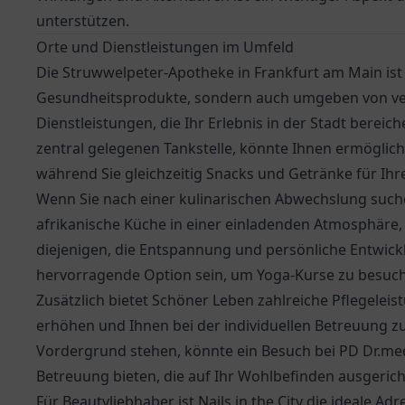
unterstützen.
Orte und Dienstleistungen im Umfeld
Die Struwwelpeter-Apotheke in Frankfurt am Main ist 
Gesundheitsprodukte, sondern auch umgeben von ve
Dienstleistungen, die Ihr Erlebnis in der Stadt berei
zentral gelegenen Tankstelle, könnte Ihnen ermögliche
während Sie gleichzeitig Snacks und Getränke für Ih
Wenn Sie nach einer kulinarischen Abwechslung suche
afrikanische Küche in einer einladenden Atmosphäre, p
diejenigen, die Entspannung und persönliche Entwic
hervorragende Option sein, um Yoga-Kurse zu besuche
Zusätzlich bietet
Schöner Leben
zahlreiche Pflegeleist
erhöhen und Ihnen bei der individuellen Betreuung z
Vordergrund stehen, könnte ein Besuch bei
PD Dr.me
Betreuung bieten, die auf Ihr Wohlbefinden ausgericht
Für Beautyliebhaber ist Nails in the City die ideale A