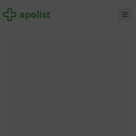
apolist
apolist
Ope