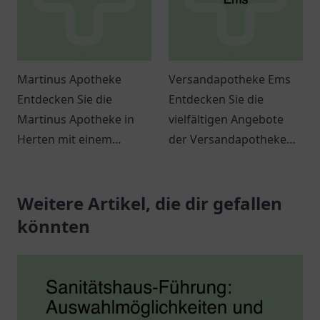
Martinus Apotheke
Versandapotheke Ems
Entdecken Sie die
Entdecken Sie die
Martinus Apotheke in
vielfältigen Angebote
Herten mit einem
der Versandapotheke
breiten Angebot an
Ems in Papenburg - Ihre
Gesundheitsprodukten
Anlaufstelle für
und individueller
Weitere Artikel, die dir gefallen
Gesundheitsprodukte
Beratung.
und kompetente
könnten
Beratung.