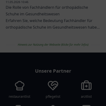
11.05.2026 10:46
Die Rolle von Fachhändlern für orthopädische
Schuhe im Gesundheitswesen
Erfahren Sie, welche Bedeutung Fachhändler für
orthopädische Schuhe im Gesundheitswesen haben
und welche Optionen es gibt.
Hinweis zur Nutzung der Webseite (klicke für mehr Infos)
apolist
Unsere Partner
restaurantlist
pflegelist
arztlist