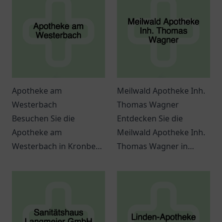
Apotheke am
Meilwald Apotheke Inh.
Westerbach
Thomas Wagner
Besuchen Sie die
Entdecken Sie die
Apotheke am
Meilwald Apotheke Inh.
Westerbach in Kronberg
Thomas Wagner in
im Taunus für
Erlangen für
umfassende
kompetente Beratung
Gesundheitsberatung
und ein breites Angebot
und ein breites Angebot
an
an Produkten.
Gesundheitsprodukten.