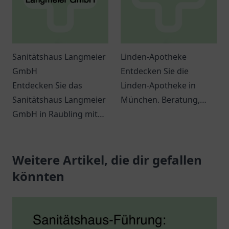
Sanitätshaus Langmeier
Linden-Apotheke
GmbH
Entdecken Sie die
Entdecken Sie das
Linden-Apotheke in
Sanitätshaus Langmeier
München. Beratung,
GmbH in Raubling mit
Medikamente und
einer Vielzahl an
Pflegeprodukte für Ihr
Gesundheitsprodukten
Wohlbefinden.
und individueller
Weitere Artikel, die dir gefallen
Besuchen Sie uns!
Beratung.
könnten