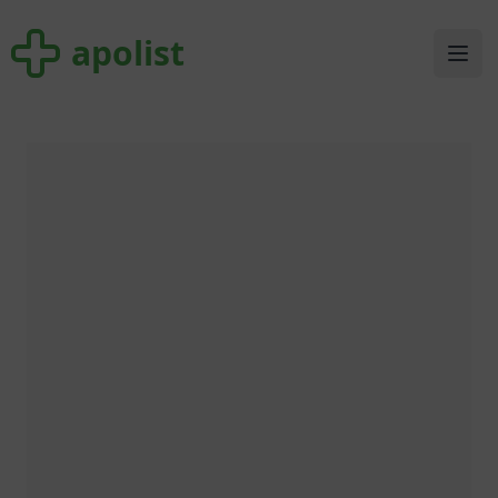
apolist
apolist
Ope