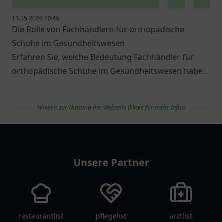
11.05.2026 10:46
Die Rolle von Fachhändlern für orthopädische
Schuhe im Gesundheitswesen
Erfahren Sie, welche Bedeutung Fachhändler für
orthopädische Schuhe im Gesundheitswesen haben
und welche Optionen es gibt.
Hinweis zur Nutzung der Webseite (klicke für mehr Infos)
apolist
Unsere Partner
restaurantlist
pflegelist
arztlist