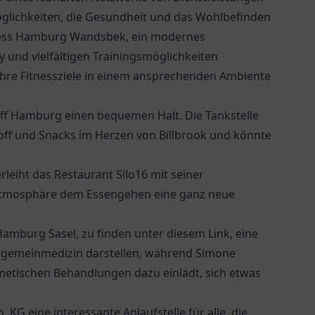
öglichkeiten, die Gesundheit und das Wohlbefinden
tness Hamburg Wandsbek, ein modernes
 und vielfältigen Trainingsmöglichkeiten
ihre Fitnessziele in einem ansprechenden Ambiente
eff Hamburg
einen bequemen Halt. Die Tankstelle
tstoff und Snacks im Herzen von Billbrook und könnte
rleiht das
Restaurant Silo16
mit seiner
Atmosphäre dem Essengehen eine ganz neue
Hamburg Sasel, zu finden unter
diesem Link
, eine
Allgemeinmedizin darstellen, während Simone
metischen Behandlungen dazu einlädt, sich etwas
o. KG
eine interessante Anlaufstelle für alle, die