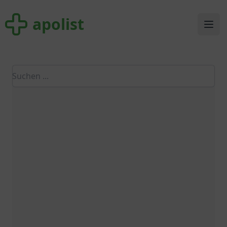
apolist
apolist
Ope