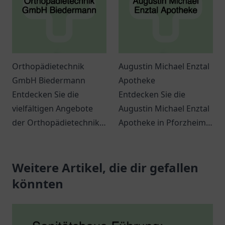
Beratung.
Orthopädietechnik
Augustin Michael Enztal
GmbH Biedermann
Apotheke
Entdecken Sie die
Entdecken Sie die
vielfältigen Angebote
Augustin Michael Enztal
der Orthopädietechnik
Apotheke in Pforzheim
GmbH Biedermann in
für persönliche
Schramberg für
Beratung und vielfältige
individuelle
Weitere Artikel, die dir gefallen
Gesundheitsprodukte.
orthopädische
könnten
Lösungen.