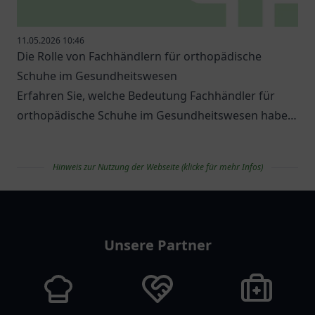
11.05.2026 10:46
Die Rolle von Fachhändlern für orthopädische
Schuhe im Gesundheitswesen
Erfahren Sie, welche Bedeutung Fachhändler für
orthopädische Schuhe im Gesundheitswesen haben
und welche Optionen es gibt.
Hinweis zur Nutzung der Webseite (klicke für mehr Infos)
apolist
Unsere Partner