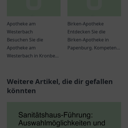
Apotheke am
Birken-Apotheke
Westerbach
Entdecken Sie die
Besuchen Sie die
Birken-Apotheke in
Apotheke am
Papenburg. Kompetente
Westerbach in Kronberg
Beratung, vielfältige
im Taunus für
Produkte und eine
umfassende
einladende Atmosphäre
Gesundheitsberatung
Weitere Artikel, die dir gefallen
für Ihre Gesundheit.
und ein breites Angebot
könnten
an Produkten.