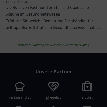
11.05.2026 10:46
Die Rolle von Fachhändlern für orthopädische
Schuhe im Gesundheitswesen
Erfahren Sie, welche Bedeutung Fachhändler für
orthopädische Schuhe im Gesundheitswesen haben
und welche Optionen es gibt.
Hinweis zur Nutzung der Webseite (klicke für mehr Infos)
apolist
Unsere Partner
restaurantlist
pflegelist
arztlist