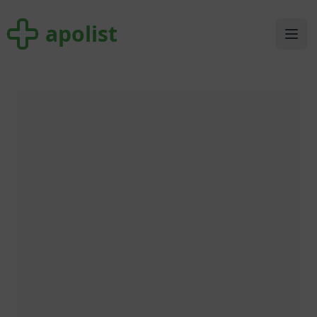
apolist
apolist
Ope